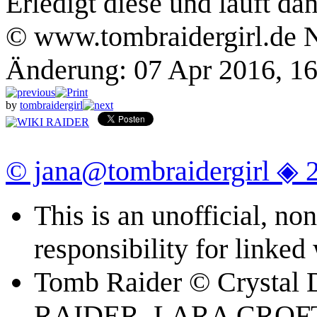
Erledigt diese und lauft d
© www.tombraidergirl.de N
Änderung: 07 Apr 2016, 16
by
tombraidergirl
© jana@tombraidergirl ◈ 
This is an unofficial, n
responsibility for linked
Tomb Raider © Crystal
RAIDER, LARA CROFT