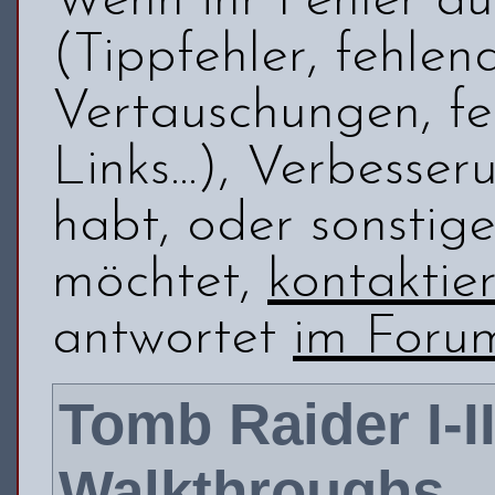
Wenn ihr Fehler au
(Tippfehler, fehlend
Vertauschungen, f
Links...), Verbess
habt, oder sonsti
möchtet,
kontaktie
antwortet
im Foru
Tomb Raider I-I
Walkthroughs