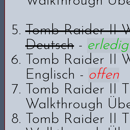
Walkthrough Übe
Tomb Raider II 
Deutsch
-
erledig
Tomb Raider II 
Englisch -
offen
Tomb Raider II 
Walkthrough Übe
Tomb Raider II 