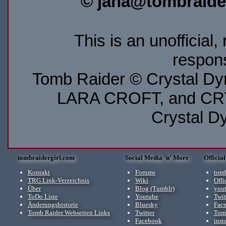
© jana@tombraider
This is an unofficial
respons
Tomb Raider © Crystal D
LARA CROFT, and CRY
Crystal D
tombraidergirl.com
Social Media 'n' More
Officia
Kontakt
Forums
tomb
TRG Link-Verzeichnis
Wiki
Offi
Über
Blog (Tumblr)
you
ToDo Liste
Youtube
Twit
Änderungshistorie
Bluesky
Fac
Tomb Raider Webseiten Links
Twitter
Tomb
Facebook
inst