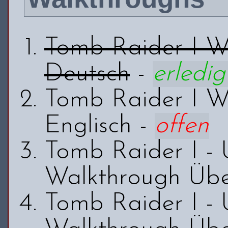
Tomb Raider I W
Deutsch
-
erledig
Tomb Raider I W
Englisch -
offen
Tomb Raider I - 
Walkthrough Übe
Tomb Raider I - 